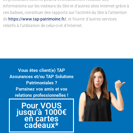
informations sur les visiteurs du Site et d’autres sites Internet grâce à
ces balises, constituer des rapports sur l’activité du Site à l’attention
de
https://www.tap-patrimoine.fr/
, et fournir d’autres services
relatifs à l’utilisation de celui-ci et d’Internet.
Vous êtes client(e) TAP
Assurances et/ou TAP Solutions
Patrimoniales ?
Parrainez vos amis et vos
relations professionnelles !
Pour VOUS
jusqu’à 1000€
en cartes
cadeaux*