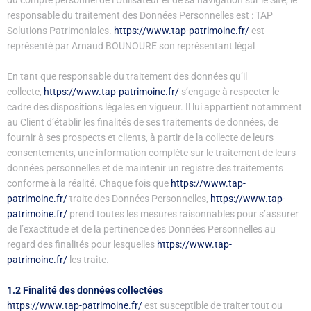
du compte personnel de l’Utilisateur et de sa navigation sur le Site, le
responsable du traitement des Données Personnelles est : TAP
Solutions Patrimoniales.
https://www.tap-patrimoine.fr/
est
représenté par Arnaud BOUNOURE son représentant légal
En tant que responsable du traitement des données qu’il
collecte,
https://www.tap-patrimoine.fr/
s’engage à respecter le
cadre des dispositions légales en vigueur. Il lui appartient notamment
au Client d’établir les finalités de ses traitements de données, de
fournir à ses prospects et clients, à partir de la collecte de leurs
consentements, une information complète sur le traitement de leurs
données personnelles et de maintenir un registre des traitements
conforme à la réalité. Chaque fois que
https://www.tap-
patrimoine.fr/
traite des Données Personnelles,
https://www.tap-
patrimoine.fr/
prend toutes les mesures raisonnables pour s’assurer
de l’exactitude et de la pertinence des Données Personnelles au
regard des finalités pour lesquelles
https://www.tap-
patrimoine.fr/
les traite.
1.2 Finalité des données collectées
https://www.tap-patrimoine.fr/
est susceptible de traiter tout ou