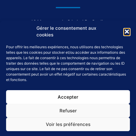
1044, avenue du Général De Gaulle
Gérer le consentement aux
37550 Saint-Avertin
cookies
Pour offrir les meilleures expériences, nous utilisons des technologies
02 46 46 98 98
telles que les cookies pour stocker et/ou accéder aux informations des
appareils. Le fait de consentir à ces technologies nous permettra de
traiter des données telles que le comportement de navigation ou les ID
accueil@tap-patrimoine.fr
uniques sur ce site. Le fait de ne pas consentir ou de retirer son
consentement peut avoir un effet négatif sur certaines caractéristiques
et fonctions.
F
L
Y
I
a
i
o
n
c
n
u
s
Accepter
e
k
t
t
Refuser
b
e
u
a
Mentions légales
Politique de confidentialité
Réclamations
o
d
b
g
Voir les préférences
o
i
e
r