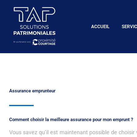
Aller
au
contenu
ACCUEIL
SERVI
Assurance emprunteur
Comment choisir la meilleure assurance pour mon emprunt ?
Vous savez qu’il est maintenant possible de chois