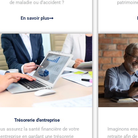
de maladie ou d’accident ?
patrimoine
En savoir plus
Trésorerie d’entreprise
us assurez la santé financière de votre
Imaginons ens
entreprise en gardant une trésorerie
retraite afin d