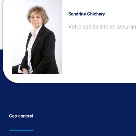
Sandrine Chichery
Votre spécialiste en assur
Cas concret