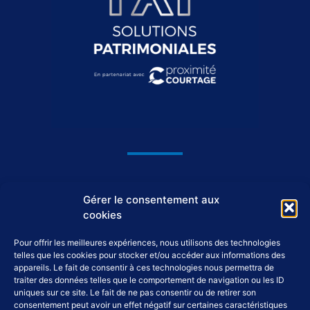
1044, avenue du Général De Gaulle
Gérer le consentement aux
37550 Saint-Avertin
cookies
Pour offrir les meilleures expériences, nous utilisons des technologies
02 46 46 98 98
telles que les cookies pour stocker et/ou accéder aux informations des
appareils. Le fait de consentir à ces technologies nous permettra de
traiter des données telles que le comportement de navigation ou les ID
accueil@tap-patrimoine.fr
uniques sur ce site. Le fait de ne pas consentir ou de retirer son
consentement peut avoir un effet négatif sur certaines caractéristiques