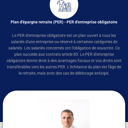
Plan d'épargne retraite (PER) - PER d'entreprise obligatoire
Le PER d'entreprise obligatoire est un plan ouvert à tous les
salariés d'une entreprise ou réservé à certaines catégories de
salariés. Les salariés concernés ont l'obligation de souscrire. Ce
plan succède aux contrats article 83. Le PER d'entreprise
obligatoire donne droit à des avantages fiscaux et vos droits sont
transférables vers les autres PER. L'échéance du plan est l'âge de
la retraite, mais avec des cas de déblocage anticipé.