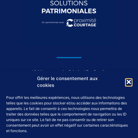
1044, avenue du Général De Gaulle
Gérer le consentement aux
37550 Saint-Avertin
cookies
Pour offrir les meilleures expériences, nous utilisons des technologies
02 46 46 98 98
telles que les cookies pour stocker et/ou accéder aux informations des
appareils. Le fait de consentir à ces technologies nous permettra de
traiter des données telles que le comportement de navigation ou les ID
accueil@tap-patrimoine.fr
uniques sur ce site. Le fait de ne pas consentir ou de retirer son
consentement peut avoir un effet négatif sur certaines caractéristiques
et fonctions.
F
L
Y
I