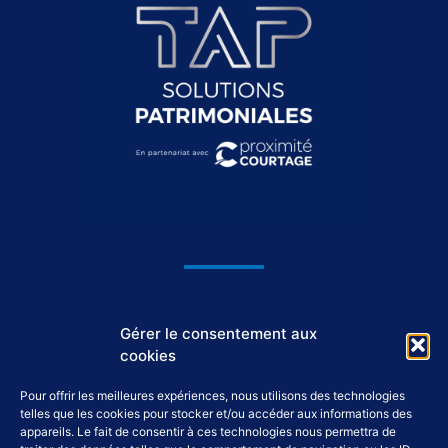
1044, avenue du Général De Gaulle
Gérer le consentement aux
37550 Saint-Avertin
cookies
Pour offrir les meilleures expériences, nous utilisons des technologies
02 46 46 98 98
telles que les cookies pour stocker et/ou accéder aux informations des
appareils. Le fait de consentir à ces technologies nous permettra de