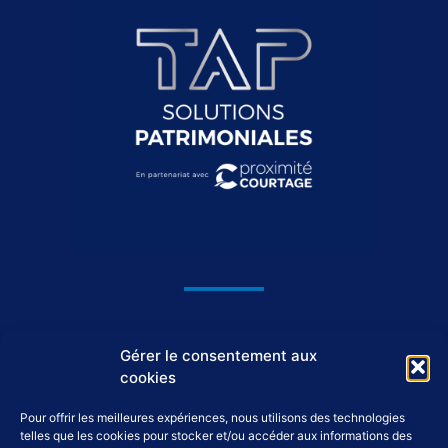
1044, avenue du Général De Gaulle
Gérer le consentement aux
37550 Saint-Avertin
cookies
Pour offrir les meilleures expériences, nous utilisons des technologies
02 46 46 98 98
telles que les cookies pour stocker et/ou accéder aux informations des