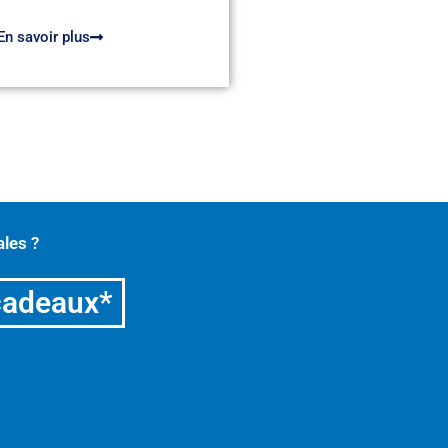
En savoir plus
les ?
cadeaux*