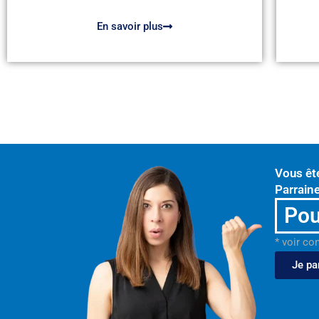
En savoir plus
Vous êt
Parraine
Pou
* voir co
Je pa