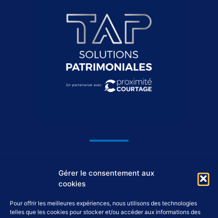
1044, avenue du Général De Gaulle
Gérer le consentement aux
37550 Saint-Avertin
cookies
Pour offrir les meilleures expériences, nous utilisons des technologies
02 46 46 98 98
telles que les cookies pour stocker et/ou accéder aux informations des