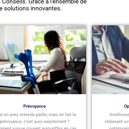
Conseils. Grâce à l’ensemble de
e solutions innovantes.
Prévoyance
Op
s en avez entendu parler, mais en fait la
Améliorez 
prévoyance, c'est quoi exactement ?
réduisant vo
ment suis-je couvert aujourd’hui en cas
optimisant