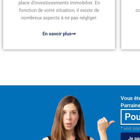
place d'investissements immobilier. En
fonction de votre situation, il existe de
c
nombreux aspects à ne pas négliger.
En savoir plus
Vous êt
Parraine
Pou
* voir co
Je pa