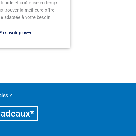
 lourde et coûteuse en temps.
s trouver la meilleure offre
e adaptée à votre besoin.
En savoir plus
les ?
cadeaux*