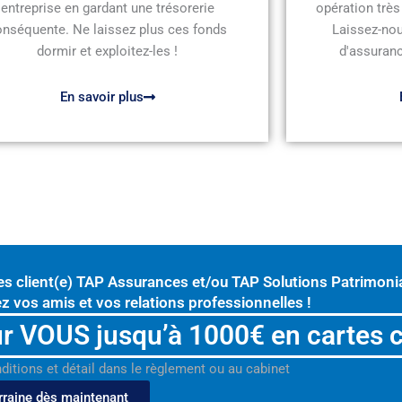
entreprise en gardant une trésorerie
opération très
onséquente. Ne laissez plus ces fonds
Laissez-nou
dormir et exploitez-les !
d'assuranc
En savoir plus
es client(e) TAP Assurances et/ou TAP Solutions Patrimonia
z vos amis et vos relations professionnelles !
r VOUS jusqu’à 1000€ en cartes 
nditions et détail dans le règlement ou au cabinet
rraine dès maintenant