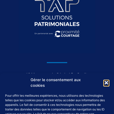
1044, avenue du Général De Gaulle
Gérer le consentement aux
37550 Saint-Avertin
cookies
Pour offrir les meilleures expériences, nous utilisons des technologies
02 46 46 98 98
telles que les cookies pour stocker et/ou accéder aux informations des
appareils. Le fait de consentir à ces technologies nous permettra de
traiter des données telles que le comportement de navigation ou les ID
uniques sur ce site. Le fait de ne pas consentir ou de retirer son