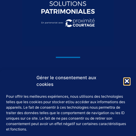
1044, avenue du Général De Gaulle
Gérer le consentement aux
37550 Saint-Avertin
cookies
Pour offrir les meilleures expériences, nous utilisons des technologies
02 46 46 98 98
telles que les cookies pour stocker et/ou accéder aux informations des
appareils. Le fait de consentir à ces technologies nous permettra de
traiter des données telles que le comportement de navigation ou les ID
accueil@tap-patrimoine.fr
uniques sur ce site. Le fait de ne pas consentir ou de retirer son
consentement peut avoir un effet négatif sur certaines caractéristiques
et fonctions.
F
L
Y
I