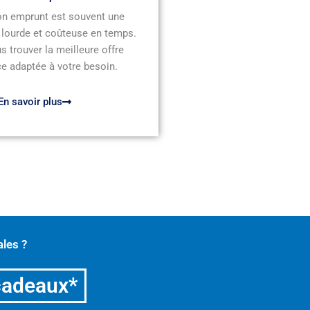
n emprunt est souvent une
 lourde et coûteuse en temps.
s trouver la meilleure offre
e adaptée à votre besoin.
En savoir plus
les ?
cadeaux*