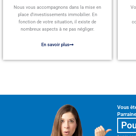
Nous vous accompagnons dans la mise en
Vo
place d'investissements immobilier. En
fonction de votre situation, il existe de
c
nombreux aspects à ne pas négliger.
En savoir plus
Vous êt
Parraine
Pou