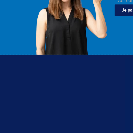
* voir co
Je pa