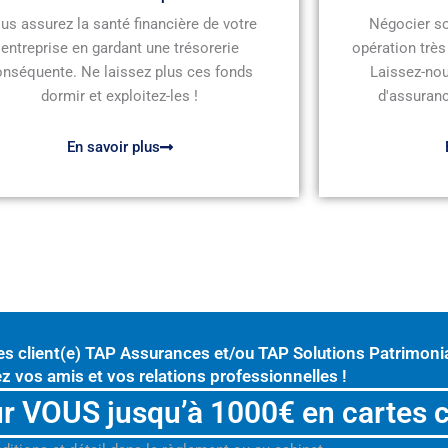
us assurez la santé financière de votre
Négocier so
entreprise en gardant une trésorerie
opération très
onséquente. Ne laissez plus ces fonds
Laissez-nou
dormir et exploitez-les !
d'assuranc
En savoir plus
es client(e) TAP Assurances et/ou TAP Solutions Patrimonia
z vos amis et vos relations professionnelles !
r VOUS jusqu’à 1000€ en cartes 