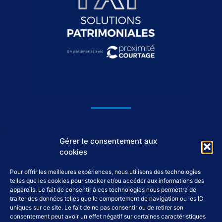
1044, avenue du Général De Gaulle
Gérer le consentement aux
37550 Saint-Avertin
cookies
Pour offrir les meilleures expériences, nous utilisons des technologies
02 46 46 98 98
telles que les cookies pour stocker et/ou accéder aux informations des
appareils. Le fait de consentir à ces technologies nous permettra de
traiter des données telles que le comportement de navigation ou les ID
accueil@tap-patrimoine.fr
uniques sur ce site. Le fait de ne pas consentir ou de retirer son
consentement peut avoir un effet négatif sur certaines caractéristiques