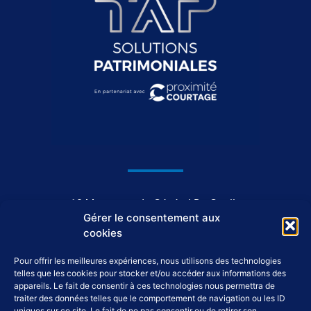
1044, avenue du Général De Gaulle
Gérer le consentement aux
37550 Saint-Avertin
cookies
Pour offrir les meilleures expériences, nous utilisons des technologies
02 46 46 98 98
telles que les cookies pour stocker et/ou accéder aux informations des
appareils. Le fait de consentir à ces technologies nous permettra de
traiter des données telles que le comportement de navigation ou les ID
uniques sur ce site. Le fait de ne pas consentir ou de retirer son