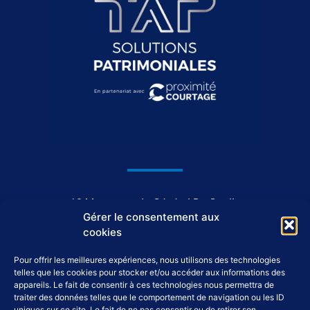
1044, avenue du Général De Gaulle
Gérer le consentement aux
37550 Saint-Avertin
cookies
Pour offrir les meilleures expériences, nous utilisons des technologies
02 46 46 98 98
telles que les cookies pour stocker et/ou accéder aux informations des
appareils. Le fait de consentir à ces technologies nous permettra de
traiter des données telles que le comportement de navigation ou les ID
uniques sur ce site. Le fait de ne pas consentir ou de retirer son