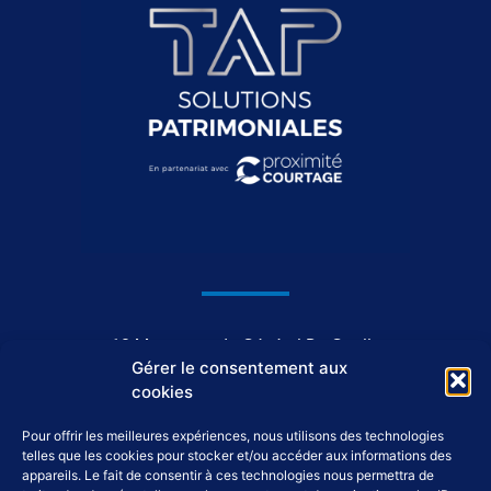
1044, avenue du Général De Gaulle
Gérer le consentement aux
37550 Saint-Avertin
cookies
Pour offrir les meilleures expériences, nous utilisons des technologies
02 46 46 98 98
telles que les cookies pour stocker et/ou accéder aux informations des
appareils. Le fait de consentir à ces technologies nous permettra de