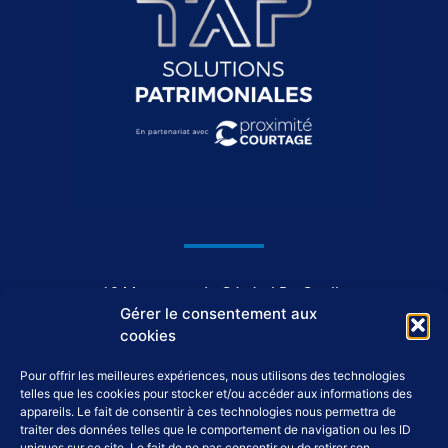
1044, avenue du Général De Gaulle
Gérer le consentement aux
37550 Saint-Avertin
cookies
Pour offrir les meilleures expériences, nous utilisons des technologies
02 46 46 98 98
telles que les cookies pour stocker et/ou accéder aux informations des
appareils. Le fait de consentir à ces technologies nous permettra de
traiter des données telles que le comportement de navigation ou les ID
uniques sur ce site. Le fait de ne pas consentir ou de retirer son