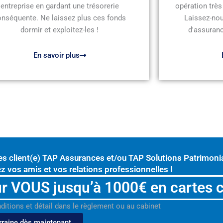
entreprise en gardant une trésorerie
opération très
onséquente. Ne laissez plus ces fonds
Laissez-nou
dormir et exploitez-les !
d'assuranc
En savoir plus
es client(e) TAP Assurances et/ou TAP Solutions Patrimonia
z vos amis et vos relations professionnelles !
r VOUS jusqu’à 1000€ en cartes 
nditions et détail dans le règlement ou au cabinet
rraine dès maintenant