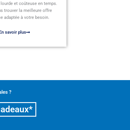
 lourde et coûteuse en temps.
s trouver la meilleure offre
e adaptée à votre besoin.
En savoir plus
les ?
cadeaux*