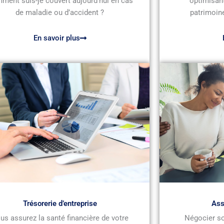
ment suis-je couvert aujourd’hui en cas
optimisant
de maladie ou d’accident ?
patrimoine
En savoir plus
Trésorerie d’entreprise
Ass
us assurez la santé financière de votre
Négocier so