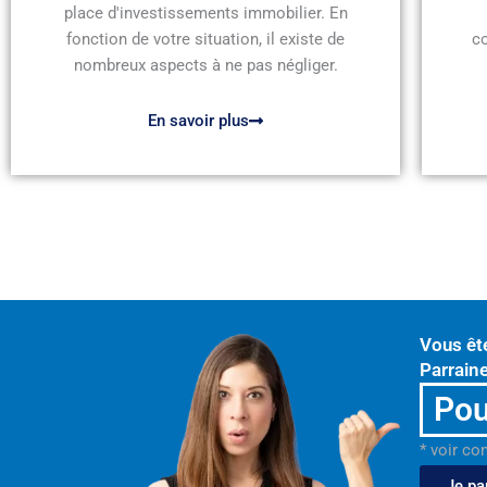
place d'investissements immobilier. En
fonction de votre situation, il existe de
c
nombreux aspects à ne pas négliger.
En savoir plus
Vous êt
Parraine
Pou
* voir co
Je pa