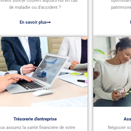
ment suis-je couvert aujourd’hui en cas
optimisant
de maladie ou d’accident ?
patrimoine
En savoir plus
Trésorerie d’entreprise
Ass
us assurez la santé financière de votre
Négocier so