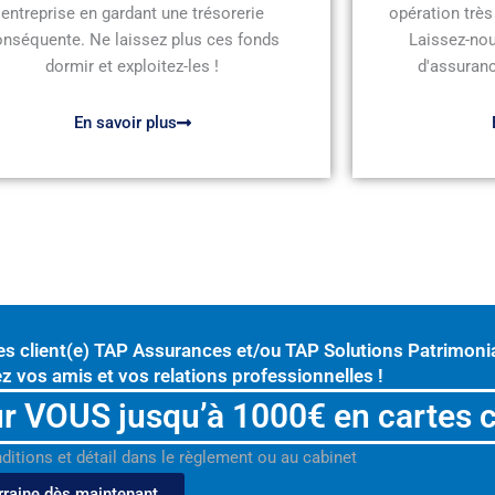
entreprise en gardant une trésorerie
opération très
onséquente. Ne laissez plus ces fonds
Laissez-nou
dormir et exploitez-les !
d'assuranc
En savoir plus
es client(e) TAP Assurances et/ou TAP Solutions Patrimonia
z vos amis et vos relations professionnelles !
r VOUS jusqu’à 1000€ en cartes 
nditions et détail dans le règlement ou au cabinet
rraine dès maintenant