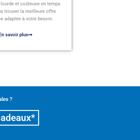
 lourde et coûteuse en temps.
s trouver la meilleure offre
e adaptée à votre besoin.
En savoir plus
les ?
cadeaux*