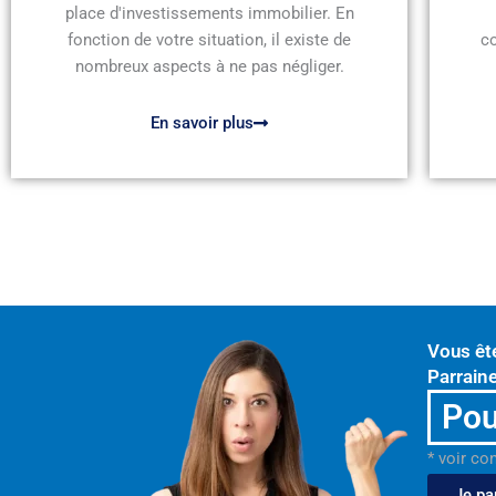
place d'investissements immobilier. En
fonction de votre situation, il existe de
c
nombreux aspects à ne pas négliger.
En savoir plus
Vous êt
Parraine
Pou
* voir co
Je pa