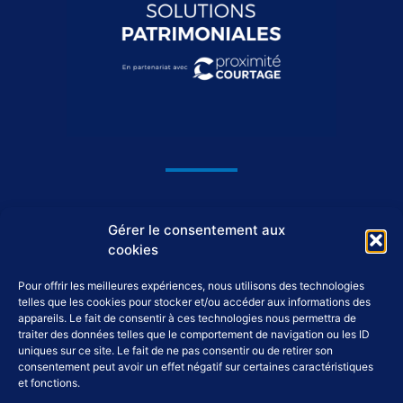
1044, avenue du Général De Gaulle
Gérer le consentement aux
37550 Saint-Avertin
cookies
Pour offrir les meilleures expériences, nous utilisons des technologies
02 46 46 98 98
telles que les cookies pour stocker et/ou accéder aux informations des
appareils. Le fait de consentir à ces technologies nous permettra de
traiter des données telles que le comportement de navigation ou les ID
accueil@tap-patrimoine.fr
uniques sur ce site. Le fait de ne pas consentir ou de retirer son
consentement peut avoir un effet négatif sur certaines caractéristiques
et fonctions.
F
L
Y
I