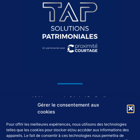
1044, avenue du Général De Gaulle
Gérer le consentement aux
37550 Saint-Avertin
cookies
Pour offrir les meilleures expériences, nous utilisons des technologies
02 46 46 98 98
telles que les cookies pour stocker et/ou accéder aux informations des
appareils. Le fait de consentir à ces technologies nous permettra de