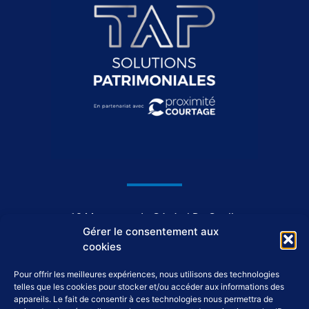
1044, avenue du Général De Gaulle
Gérer le consentement aux
37550 Saint-Avertin
cookies
Pour offrir les meilleures expériences, nous utilisons des technologies
02 46 46 98 98
telles que les cookies pour stocker et/ou accéder aux informations des
appareils. Le fait de consentir à ces technologies nous permettra de