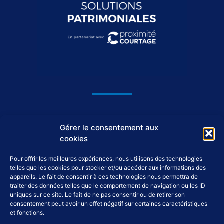
1044, avenue du Général De Gaulle
Gérer le consentement aux
37550 Saint-Avertin
cookies
Pour offrir les meilleures expériences, nous utilisons des technologies
02 46 46 98 98
telles que les cookies pour stocker et/ou accéder aux informations des
appareils. Le fait de consentir à ces technologies nous permettra de
traiter des données telles que le comportement de navigation ou les ID
accueil@tap-patrimoine.fr
uniques sur ce site. Le fait de ne pas consentir ou de retirer son
consentement peut avoir un effet négatif sur certaines caractéristiques
et fonctions.
F
L
Y
I