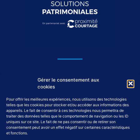
1044, avenue du Général De Gaulle
Gérer le consentement aux
37550 Saint-Avertin
cookies
Pour offrir les meilleures expériences, nous utilisons des technologies
02 46 46 98 98
telles que les cookies pour stocker et/ou accéder aux informations des
appareils. Le fait de consentir à ces technologies nous permettra de
traiter des données telles que le comportement de navigation ou les ID
accueil@tap-patrimoine.fr
uniques sur ce site. Le fait de ne pas consentir ou de retirer son
consentement peut avoir un effet négatif sur certaines caractéristiques
et fonctions.
F
L
Y
I